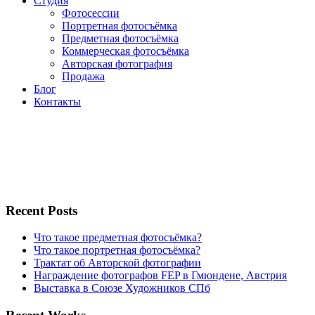
Студия
Фотосессии
Портретная фотосъёмка
Предметная фотосъёмка
Коммерческая фотосъёмка
Авторская фотография
Продажа
Блог
Контакты
Recent Posts
Что такое предметная фотосъёмка?
Что такое портретная фотосъёмка?
Трактат об Авторской фотографии
Награждение фотографов FEP в Гмюндене, Австрия
Выставка в Союзе Художников СПб