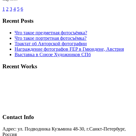
1
2
3
4
5
6
Recent Posts
Что такое предметная фотосъёмка?
Что такое портретная фотосъёмка?
Трактат об Авторской фотографии
Награждение фотографов FEP в Гмюндене, Австрия
Выставка в Союзе Художников СПб
Recent Works
Contact Info
Адрес: ул. Подводника Кузьмина 48-30, г.Санкт-Петербург,
Россия